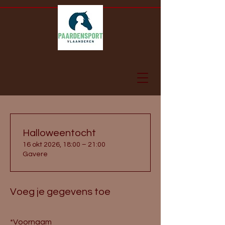
Halloweentocht
16 okt 2026, 18:00 – 21:00
Gavere
Voeg je gegevens toe
*
Voornaam